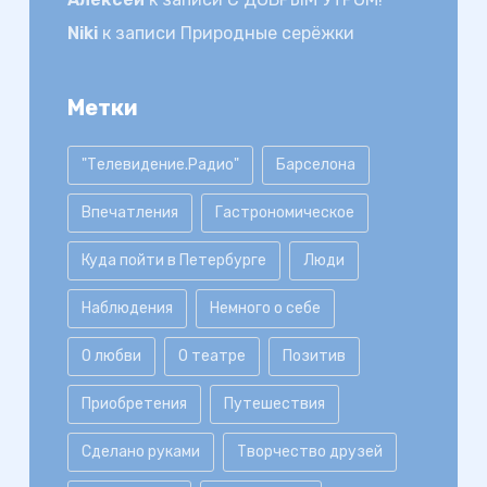
Niki
к записи
Природные серёжки
Метки
"Телевидение.Радио"
Барселона
Впечатления
Гастрономическое
Куда пойти в Петербурге
Люди
Наблюдения
Немного о себе
О любви
О театре
Позитив
Приобретения
Путешествия
Сделано руками
Творчество друзей