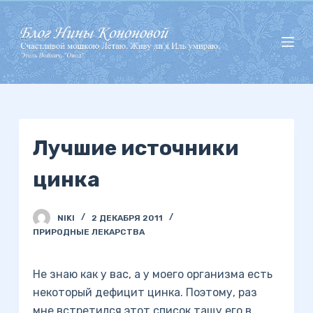
П
е
р
е
й
т
и
Лучшие источники
к
с
цинка
у
т
и
NIKI
2 ДЕКАБРЯ 2011
ПРИРОДНЫЕ ЛЕКАРСТВА
Не знаю как у вас, а у моего организма есть
некоторый дефицит цинка. Поэтому, раз
мне встретился этот список,тащу его в