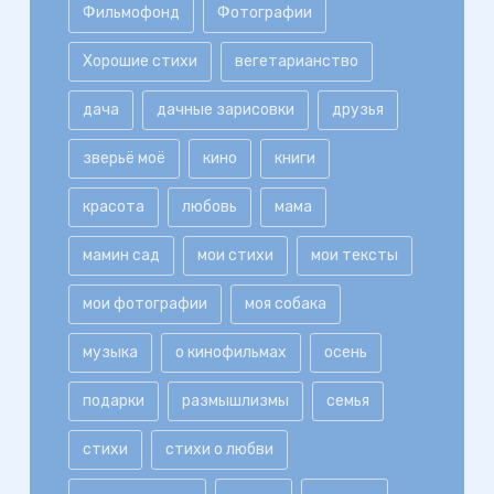
Фильмофонд
Фотографии
Хорошие стихи
вегетарианство
дача
дачные зарисовки
друзья
зверьё моё
кино
книги
красота
любовь
мама
мамин сад
мои стихи
мои тексты
мои фотографии
моя собака
музыка
о кинофильмах
осень
подарки
размышлизмы
семья
стихи
стихи о любви