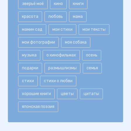
зверьё моё
кино
книги
красота
любовь
мама
мамин сад
мои стихи
мои тексты
мои фотографии
моя собака
музыка
о кинофильмах
осень
подарки
размышлизмы
семья
стихи
стихи о любви
хорошие книги
цветы
цитаты
японская поэзия