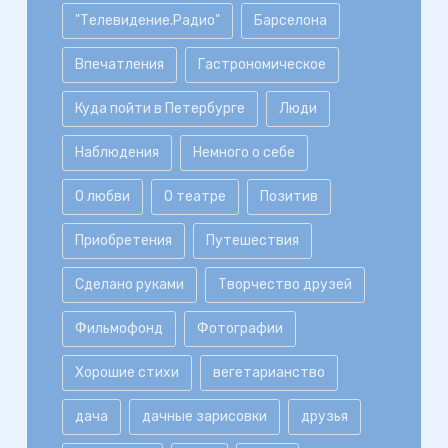
"Телевидение.Радио"
Барселона
Впечатления
Гастрономическое
Куда пойти в Петербурге
Люди
Наблюдения
Немного о себе
О любви
О театре
Позитив
Приобретения
Путешествия
Сделано руками
Творчество друзей
Фильмофонд
Фотографии
Хорошие стихи
вегетарианство
дача
дачные зарисовки
друзья