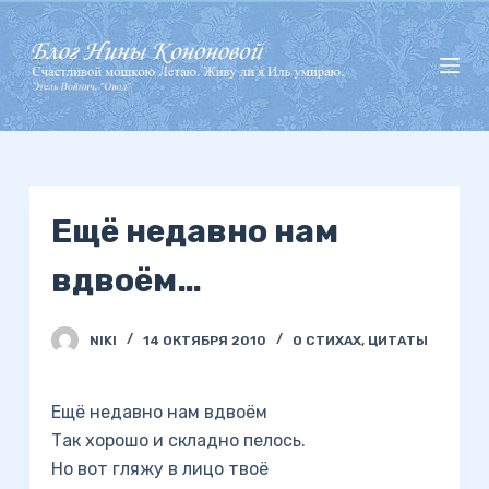
П
е
р
е
й
т
и
Ещё недавно нам
к
с
вдвоём…
у
т
и
NIKI
14 ОКТЯБРЯ 2010
О СТИХАХ
,
ЦИТАТЫ
Ещё недавно нам вдвоём
Так хорошо и складно пелось.
Но вот гляжу в лицо твоё