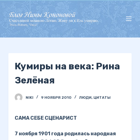
П
е
р
е
й
т
и
Кумиры на века: Рина
к
с
Зелёная
у
т
и
NIKI
9 НОЯБРЯ 2010
ЛЮДИ
,
ЦИТАТЫ
САМА СЕБЕ СЦЕНАРИСТ
7 ноября 1901 года родилась народная