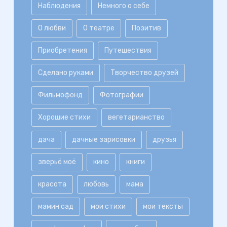
Наблюдения
Немного о себе
О любви
О театре
Позитив
Приобретения
Путешествия
Сделано руками
Творчество друзей
Фильмофонд
Фотографии
Хорошие стихи
вегетарианство
дача
дачные зарисовки
друзья
зверьё моё
кино
книги
красота
любовь
мама
мамин сад
мои стихи
мои тексты