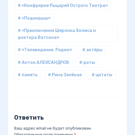
# «Конфрерия Рыцарей Острого Театра»
# «Подкидыш»
# «Приключения Шерлока Холмса и
доктора Ватсона»
# «Телевидение. Радио»
# актёры
# Антон АЛЕКСАНДРОВ
# даты
# память
# Рина Зелёная
# цитаты
Ответить
Ваш адрес email не будет опубликован.
Обязательные поля помечены
*