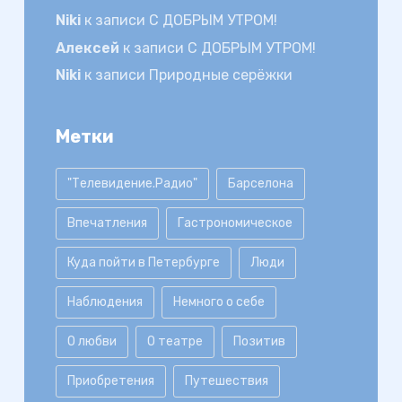
Niki
к записи
С ДОБРЫМ УТРОМ!
Алексей
к записи
С ДОБРЫМ УТРОМ!
Niki
к записи
Природные серёжки
Метки
"Телевидение.Радио"
Барселона
Впечатления
Гастрономическое
Куда пойти в Петербурге
Люди
Наблюдения
Немного о себе
О любви
О театре
Позитив
Приобретения
Путешествия