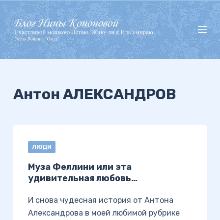
П
е
р
е
й
т
и
Антон АЛЕКСАНДРОВ
к
с
у
т
ЛЮДИ
и
Муза Феллини или эта
удивительная любовь…
И снова чудесная история от Антона
Александрова в моей любимой рубрике