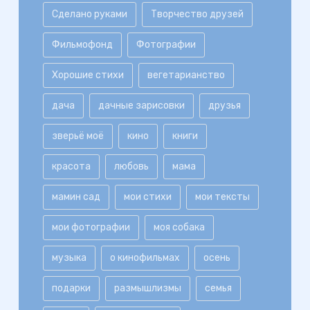
Сделано руками
Творчество друзей
Фильмофонд
Фотографии
Хорошие стихи
вегетарианство
дача
дачные зарисовки
друзья
зверьё моё
кино
книги
красота
любовь
мама
мамин сад
мои стихи
мои тексты
мои фотографии
моя собака
музыка
о кинофильмах
осень
подарки
размышлизмы
семья