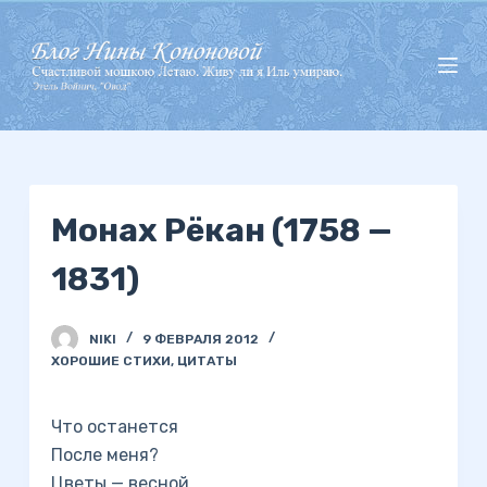
П
е
р
е
й
т
и
Монах Рёкан (1758 —
к
с
1831)
у
т
и
NIKI
9 ФЕВРАЛЯ 2012
ХОРОШИЕ СТИХИ
,
ЦИТАТЫ
Что останется
После меня?
Цветы — весной,