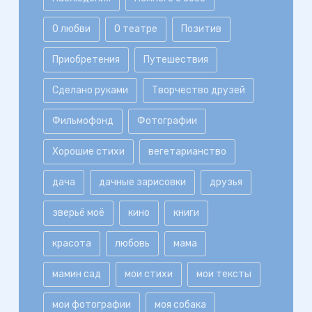
О любви
О театре
Позитив
Приобретения
Путешествия
Сделано руками
Творчество друзей
Фильмофонд
Фотографии
Хорошие стихи
вегетарианство
дача
дачные зарисовки
друзья
зверьё моё
кино
книги
красота
любовь
мама
мамин сад
мои стихи
мои тексты
мои фотографии
моя собака