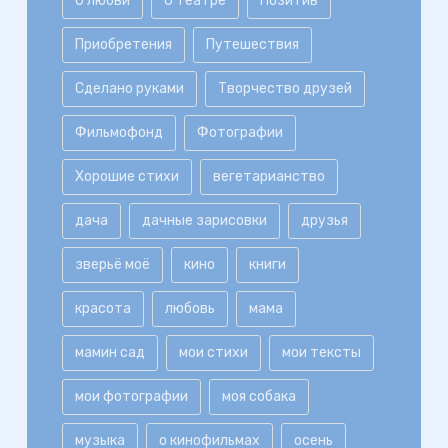
О любви
О театре
Позитив
Приобретения
Путешествия
Сделано руками
Творчество друзей
Фильмофонд
Фотографии
Хорошие стихи
вегетарианство
дача
дачные зарисовки
друзья
зверьё моё
кино
книги
красота
любовь
мама
мамин сад
мои стихи
мои тексты
мои фотографии
моя собака
музыка
о кинофильмах
осень