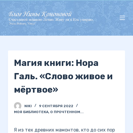
П
е
р
е
й
т
и
Магия книги: Нора
к
с
Галь. «Слово живое и
у
т
мёртвое»
и
NIKI
9 СЕНТЯБРЯ 2022
МОЯ БИБЛИОТЕКА
,
О ПРОЧТЕННОМ...
Я из тех древних мамонтов, кто до сих пор