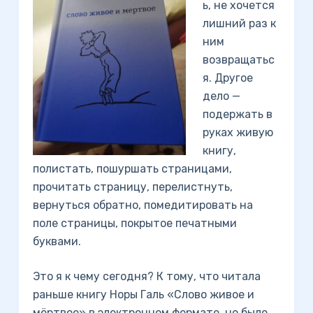
ь, не хочется
лишний раз к
ним
возвращатьс
я. Другое
дело —
подержать в
руках живую
книгу,
полистать, пошуршать страницами,
прочитать страницу, перелистнуть,
вернуться обратно, помедитировать на
поле страницы, покрытое печатными
буквами.
Это я к чему сегодня? К тому, что читала
раньше книгу Норы Галь «Слово живое и
мёртвое» в электронном формате, но было