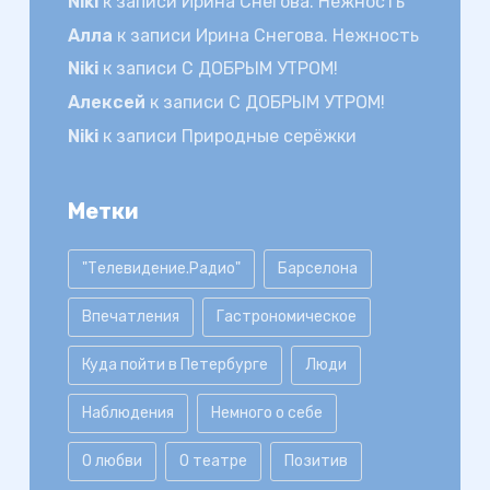
Niki
к записи
Ирина Снегова. Нежность
Алла
к записи
Ирина Снегова. Нежность
Niki
к записи
С ДОБРЫМ УТРОМ!
Алексей
к записи
С ДОБРЫМ УТРОМ!
Niki
к записи
Природные серёжки
Метки
"Телевидение.Радио"
Барселона
Впечатления
Гастрономическое
Куда пойти в Петербурге
Люди
Наблюдения
Немного о себе
О любви
О театре
Позитив