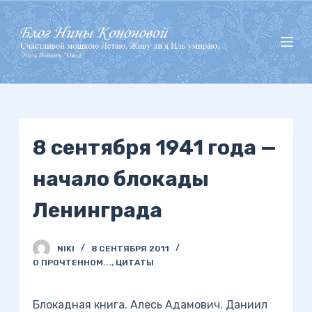
П
е
р
е
й
т
и
8 сентября 1941 года —
к
с
начало блокады
у
т
Ленинграда
и
NIKI
8 СЕНТЯБРЯ 2011
О ПРОЧТЕННОМ...
,
ЦИТАТЫ
Блокадная книга. Алесь Адамович. Даниил