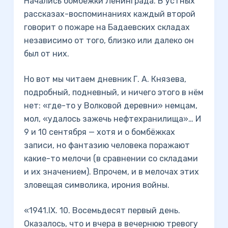
Начались бомбёжки Ленинграда. В устных
рассказах-воспоминаниях каждый второй
говорит о пожаре на Бадаевских складах
независимо от того, близко или далеко он
был от них.
Но вот мы читаем дневник Г. А. Князева,
подробный, подневный, и ничего этого в нём
нет: «где-то у Волковой деревни» немцам,
мол, «удалось зажечь нефтехранилища»… И
9 и 10 сентября — хотя и о бомбёжках
записи, но фантазию человека поражают
какие-то мелочи (в сравнении со складами
и их значением). Впрочем, и в мелочах этих
зловещая символика, ирония войны.
«1941.IX. 10. Восемьдесят первый день.
Оказалось, что и вчера в вечернюю тревогу