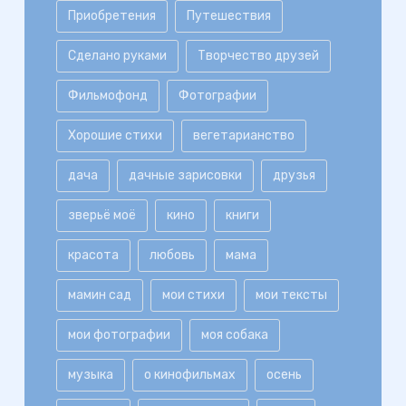
Приобретения
Путешествия
Сделано руками
Творчество друзей
Фильмофонд
Фотографии
Хорошие стихи
вегетарианство
дача
дачные зарисовки
друзья
зверьё моё
кино
книги
красота
любовь
мама
мамин сад
мои стихи
мои тексты
мои фотографии
моя собака
музыка
о кинофильмах
осень