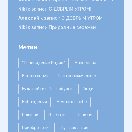
Niki
к записи
С ДОБРЫМ УТРОМ!
Алексей
к записи
С ДОБРЫМ УТРОМ!
Niki
к записи
Природные серёжки
Метки
"Телевидение.Радио"
Барселона
Впечатления
Гастрономическое
Куда пойти в Петербурге
Люди
Наблюдения
Немного о себе
О любви
О театре
Позитив
Приобретения
Путешествия