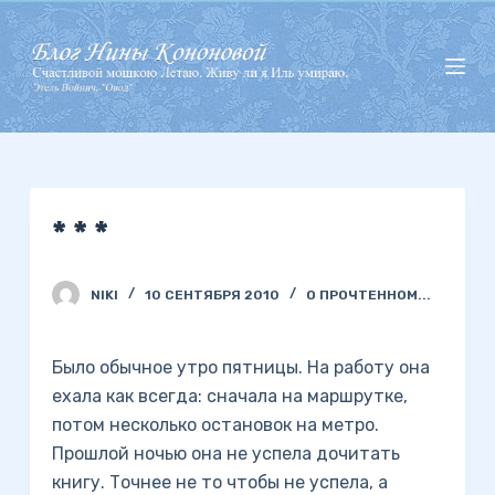
П
е
р
е
й
т
и
* * *
к
с
у
NIKI
10 СЕНТЯБРЯ 2010
О ПРОЧТЕННОМ...
т
и
Было обычное утро пятницы. На работу она
ехала как всегда: сначала на маршрутке,
потом несколько остановок на метро.
Прошлой ночью она не успела дочитать
книгу. Точнее не то чтобы не успела, а