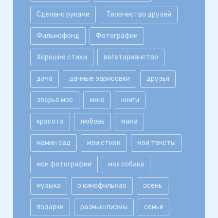
Сделано руками
Творчество друзей
Фильмофонд
Фотографии
Хорошие стихи
вегетарианство
дача
дачные зарисовки
друзья
зверьё моё
кино
книги
красота
любовь
мама
мамин сад
мои стихи
мои тексты
мои фотографии
моя собака
музыка
о кинофильмах
осень
подарки
размышлизмы
семья