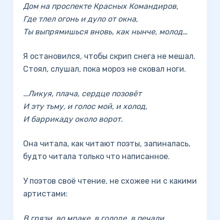
Дом на проспекте Красных Командиров,
Где тлел огонь и дуло от окна,
Ты выпрямишься вновь, как нынче, молод…
Я остановился, чтобы скрип снега не мешал.
Стоял, слушал, пока мороз не сковал ноги.
…Ликуя, плача, сердце позовёт
И эту тьму, и голос мой, и холод,
И баррикаду около ворот.
Она читала, как читают поэты, запиналась,
будто читала только что написанное.
У поэтов своё чтение, не схожее ни с какими
артистами:
В грязи, во мраке, в голоде, в печали,