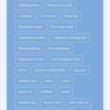
Наблюдения
Немного о себе
О любви
О театре
Позитив
Приобретения
Путешествия
Сделано руками
Творчество друзей
Фильмофонд
Фотографии
Хорошие стихи
вегетарианство
дача
дачные зарисовки
друзья
зверьё моё
кино
книги
красота
любовь
мама
мамин сад
мои стихи
мои тексты