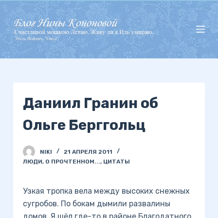
П
е
р
е
й
т
и
Даниил Гранин об
к
с
Ольге Берггольц
у
т
и
NIKI
21 АПРЕЛЯ 2011
ЛЮДИ
,
О ПРОЧТЕННОМ...
,
ЦИТАТЫ
Узкая тропка вела между высоких снежных
сугробов. По бокам дымили развалины
домов. Я шёл где-то в районе Благодатного.