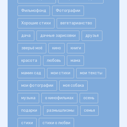
Фильмофонд
Фотографии
Хорошие стихи
вегетарианство
дача
дачные зарисовки
друзья
зверьё моё
кино
книги
красота
любовь
мама
мамин сад
мои стихи
мои тексты
мои фотографии
моя собака
музыка
о кинофильмах
осень
подарки
размышлизмы
семья
стихи
стихи о любви