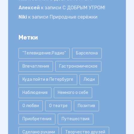
Алексей
к записи
С ДОБРЫМ УТРОМ!
Niki
к записи
Природные серёжки
Метки
"Телевидение.Радио"
Барселона
Впечатления
Гастрономическое
Куда пойти в Петербурге
Люди
Наблюдения
Немного о себе
О любви
О театре
Позитив
Приобретения
Путешествия
Сделано руками
Творчество друзей