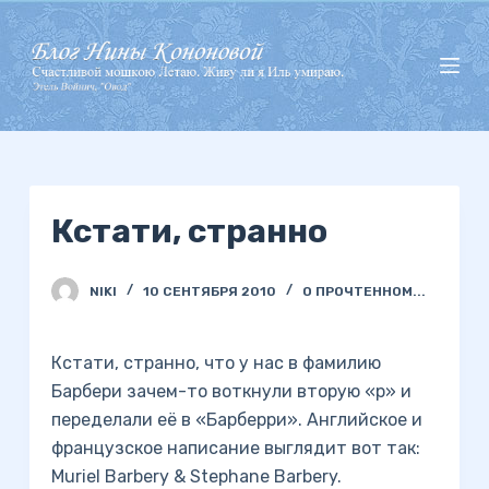
П
е
р
е
й
т
и
Кстати, странно
к
с
у
NIKI
10 СЕНТЯБРЯ 2010
О ПРОЧТЕННОМ...
т
и
Кстати, странно, что у нас в фамилию
Барбери зачем-то воткнули вторую «р» и
переделали её в «Барберри». Английское и
французское написание выглядит вот так:
Muriel Barbery & Stephane Barbery.