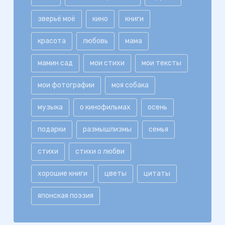
зверьё моё
кино
книги
красота
любовь
мама
мамин сад
мои стихи
мои тексты
мои фотографии
моя собака
музыка
о кинофильмах
осень
подарки
размышлизмы
семья
стихи
стихи о любви
хорошие книги
цветы
цитаты
японская поэзия