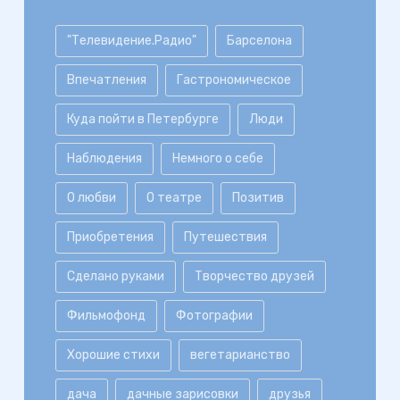
"Телевидение.Радио"
Барселона
Впечатления
Гастрономическое
Куда пойти в Петербурге
Люди
Наблюдения
Немного о себе
О любви
О театре
Позитив
Приобретения
Путешествия
Сделано руками
Творчество друзей
Фильмофонд
Фотографии
Хорошие стихи
вегетарианство
дача
дачные зарисовки
друзья