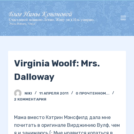
П
е
р
е
й
т
и
Virginia Woolf: Mrs.
к
с
Dalloway
у
т
и
NIKI
11 АПРЕЛЯ 2011
О ПРОЧТЕННОМ...
2 КОММЕНТАРИЯ
Мама вместо Кэтрин Мэнсфилд дала мне
почитать в оригинале Вирджинию Вулф, чем
я и занимаюсь (: Мне нравится копаться в