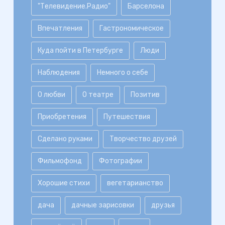
"Телевидение.Радио"
Барселона
Впечатления
Гастрономическое
Куда пойти в Петербурге
Люди
Наблюдения
Немного о себе
О любви
О театре
Позитив
Приобретения
Путешествия
Сделано руками
Творчество друзей
Фильмофонд
Фотографии
Хорошие стихи
вегетарианство
дача
дачные зарисовки
друзья