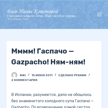
П
е
р
е
й
т
и
Мммм! Гаспачо —
к
с
Gazpacho! Ням-ням!
у
т
и
NIKI
15 ИЮНЯ 2011
СДЕЛАНО РУКАМИ
2 КОММЕНТАРИЯ
В Испании, разумеется, дело не обошлось
без знаменитого холодного супа Гаспачо —
Gazpacho. По возвращении домой сестра