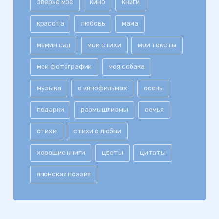
зверьё моё
кино
книги
красота
любовь
мама
мамин сад
мои стихи
мои тексты
мои фотографии
моя собака
музыка
о кинофильмах
осень
подарки
размышлизмы
семья
стихи
стихи о любви
хорошие книги
цветы
цитаты
японская поэзия