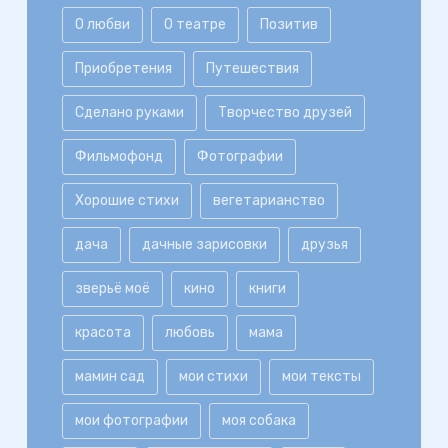
О любви
О театре
Позитив
Приобретения
Путешествия
Сделано руками
Творчество друзей
Фильмофонд
Фотографии
Хорошие стихи
вегетарианство
дача
дачные зарисовки
друзья
зверьё моё
кино
книги
красота
любовь
мама
мамин сад
мои стихи
мои тексты
мои фотографии
моя собака