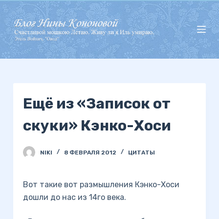
П
е
р
е
й
т
и
Ещё из «Записок от
к
с
скуки» Кэнко-Хоси
у
т
и
NIKI
8 ФЕВРАЛЯ 2012
ЦИТАТЫ
Вот такие вот размышления Кэнко-Хоси
дошли до нас из 14го века.