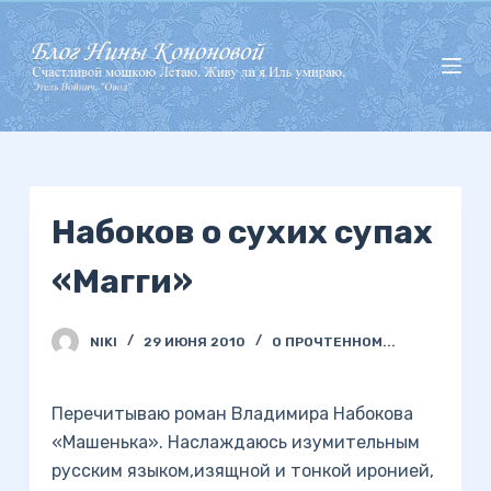
П
е
р
е
й
т
и
Набоков о сухих супах
к
с
«Магги»
у
т
и
NIKI
29 ИЮНЯ 2010
О ПРОЧТЕННОМ...
Перечитываю роман Владимира Набокова
«Машенька». Наслаждаюсь изумительным
русским языком,изящной и тонкой иронией,