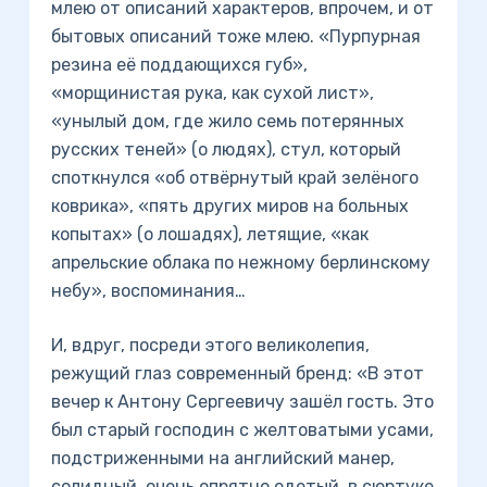
млею от описаний характеров, впрочем, и от
бытовых описаний тоже млею. «Пурпурная
резина её поддающихся губ»,
«морщинистая рука, как сухой лист»,
«унылый дом, где жило семь потерянных
русских теней» (о людях), стул, который
споткнулся «об отвёрнутый край зелёного
коврика», «пять других миров на больных
копытах» (о лошадях), летящие, «как
апрельские облака по нежному берлинскому
небу», воспоминания…
И, вдруг, посреди этого великолепия,
режущий глаз современный бренд: «В этот
вечер к Антону Сергеевичу зашёл гость. Это
был старый господин с желтоватыми усами,
подстриженными на английский манер,
солидный, очень опрятно одетый, в сюртуке