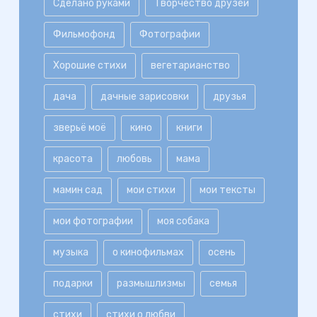
Сделано руками
Творчество друзей
Фильмофонд
Фотографии
Хорошие стихи
вегетарианство
дача
дачные зарисовки
друзья
зверьё моё
кино
книги
красота
любовь
мама
мамин сад
мои стихи
мои тексты
мои фотографии
моя собака
музыка
о кинофильмах
осень
подарки
размышлизмы
семья
стихи
стихи о любви