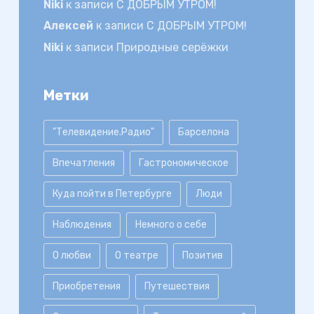
Niki
к записи
С ДОБРЫМ УТРОМ!
Алексей
к записи
С ДОБРЫМ УТРОМ!
Niki
к записи
Природные серёжки
Метки
"Телевидение.Радио"
Барселона
Впечатления
Гастрономическое
Куда пойти в Петербурге
Люди
Наблюдения
Немного о себе
О любви
О театре
Позитив
Приобретения
Путешествия