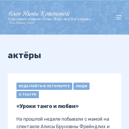
П
е
р
е
й
т
и
актёры
к
с
у
т
КУДА ПОЙТИ В ПЕТЕРБУРГЕ
ЛЮДИ
и
О ТЕАТРЕ
«Уроки танго и любви»
На прошлой неделе побывали с мамой на
спектакле Алисы Бруновны Фрейндлих и