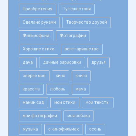
Приобретения
Путешествия
Сделано руками
Творчество друзей
Фильмофонд
Фотографии
Хорошие стихи
вегетарианство
дача
дачные зарисовки
друзья
зверьё моё
кино
книги
красота
любовь
мама
мамин сад
мои стихи
мои тексты
мои фотографии
моя собака
музыка
о кинофильмах
осень