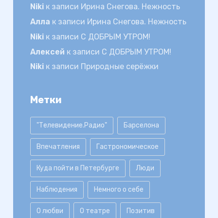
Niki
к записи
Ирина Снегова. Нежность
Алла
к записи
Ирина Снегова. Нежность
Niki
к записи
С ДОБРЫМ УТРОМ!
Алексей
к записи
С ДОБРЫМ УТРОМ!
Niki
к записи
Природные серёжки
Метки
"Телевидение.Радио"
Барселона
Впечатления
Гастрономическое
Куда пойти в Петербурге
Люди
Наблюдения
Немного о себе
О любви
О театре
Позитив