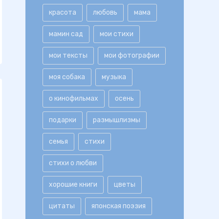
красота
любовь
мама
мамин сад
мои стихи
мои тексты
мои фотографии
моя собака
музыка
о кинофильмах
осень
подарки
размышлизмы
семья
стихи
стихи о любви
хорошие книги
цветы
цитаты
японская поэзия