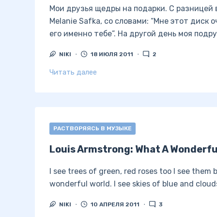
Мои друзья щедры на подарки. С разницей в
Melanie Safka, со словами: “Мне этот диск
его именно тебе”. На другой день моя подр
NIKI
18 ИЮЛЯ 2011
2
Читать далее
РАСТВОРЯЯСЬ В МУЗЫКЕ
Louis Armstrong: What A Wonderfu
I see trees of green, red roses too I see them
wonderful world. I see skies of blue and cloud
NIKI
10 АПРЕЛЯ 2011
3