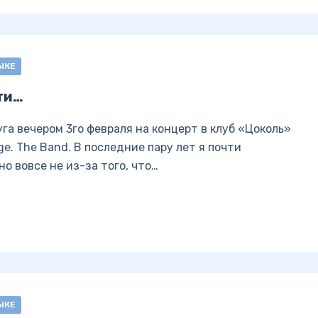
ЫКЕ
ти…
га вечером 3го февраля на концерт в клуб «Цоколь»
e. The Band. В последние пару лет я почти
о вовсе не из-за того, что…
ЫКЕ