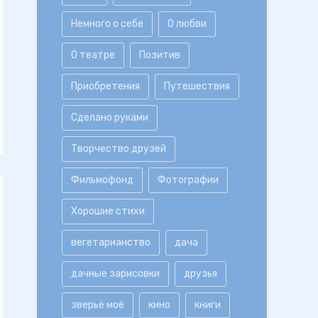
Немного о себе
О любви
О театре
Позитив
Приобретения
Путешествия
Сделано руками
Творчество друзей
Фильмофонд
Фотографии
Хорошие стихи
вегетарианство
дача
дачные зарисовки
друзья
зверьё моё
кино
книги