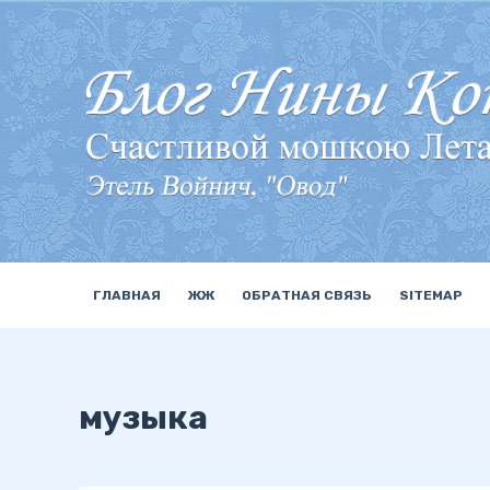
П
е
р
е
й
т
и
к
с
у
ГЛАВНАЯ
ЖЖ
ОБРАТНАЯ СВЯЗЬ
SITEMAP
т
и
музыка